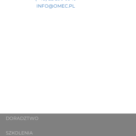
INFO@OMEC.PL
DORADZTWO
SZKOLENIA