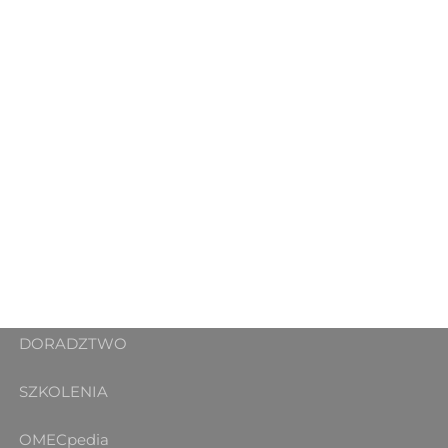
DORADZTWO
SZKOLENIA
OMECpedia