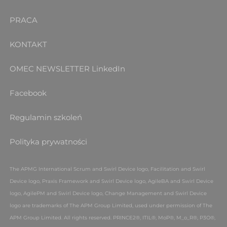
PRACA
KONTAKT
OMEC NEWSLETTER
LinkedIn
Facebook
Regulamin szkoleń
Polityka prywatności
The APMG International Scrum and Swirl Device logo, Facilitation and Swirl
Device logo, Praxis Framework and Swirl Device logo, AgileBA and Swirl Device
logo, AgilePM and Swirl Device logo, Change Management and Swirl Device
logo are trademarks of The APM Group Limited, used under permission of The
APM Group Limited. All rights reserved.
PRINCE2®, ITIL®, MoP®, M_o_R®, P3O®,