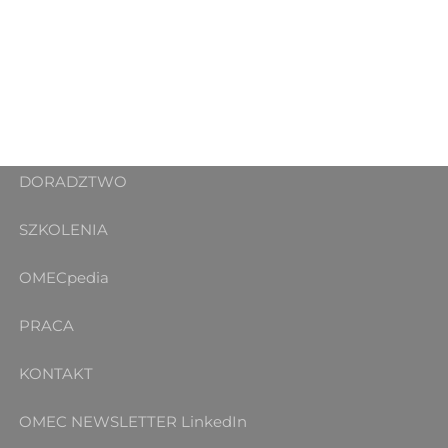
DORADZTWO
SZKOLENIA
OMECpedia
PRACA
KONTAKT
OMEC NEWSLETTER
LinkedIn