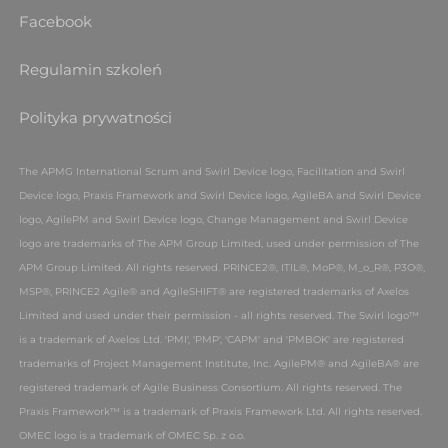
Facebook
Regulamin szkoleń
Polityka prywatności
The APMG International Scrum and Swirl Device logo, Facilitation and Swirl
Device logo, Praxis Framework and Swirl Device logo, AgileBA and Swirl Device
logo, AgilePM and Swirl Device logo, Change Management and Swirl Device
logo are trademarks of The APM Group Limited, used under permission of The
APM Group Limited. All rights reserved.
PRINCE2®, ITIL®, MoP®, M_o_R®, P3O®,
MSP®, PRINCE2 Agile® and AgileSHIFT® are registered trademarks of Axelos
Limited and used under their permission - all rights reserved. The Swirl logo™
is a trademark of Axelos Ltd. 'PMI', 'PMP', 'CAPM' and 'PMBOK' are registered
trademarks of Project Management Institute, Inc.
AgilePM® and AgileBA® are
registered trademark of Agile Business Consortium. All rights reserved. The
Praxis Framework™ is a trademark of Praxis Framework Ltd. All rights reserved.
OMEC logo is a trademark of OMEC Sp. z o.o.