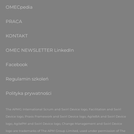
OMECpedia
PRACA
KONTAKT
OMEC NEWSLETTER
LinkedIn
Facebook
Regulamin szkoleń
Polityka prywatności
The APMG International Scrum and Swirl Device logo, Facilitation and Swirl
Device logo, Praxis Framework and Swirl Device logo, AgileBA and Swirl Device
logo, AgilePM and Swirl Device logo, Change Management and Swirl Device
logo are trademarks of The APM Group Limited, used under permission of The