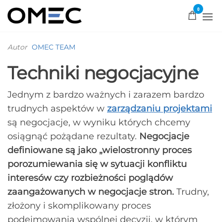
0
OMEC
Rozwiązujemy
problemy!
Autor
OMEC TEAM
Techniki negocjacyjne
Jednym z bardzo ważnych i zarazem bardzo
trudnych aspektów w
zarządzaniu projektami
są negocjacje, w wyniku których chcemy
osiągnąć pożądane rezultaty.
Negocjacje
definiowane są jako „wielostronny proces
porozumiewania się w sytuacji konfliktu
interesów czy rozbieżności poglądów
zaangażowanych w negocjacje stron.
Trudny,
złożony i skomplikowany proces
podejmowania wspólnej decyzji, w którym