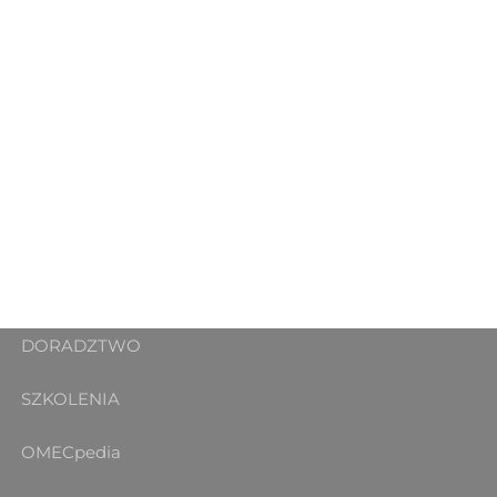
DORADZTWO
SZKOLENIA
OMECpedia