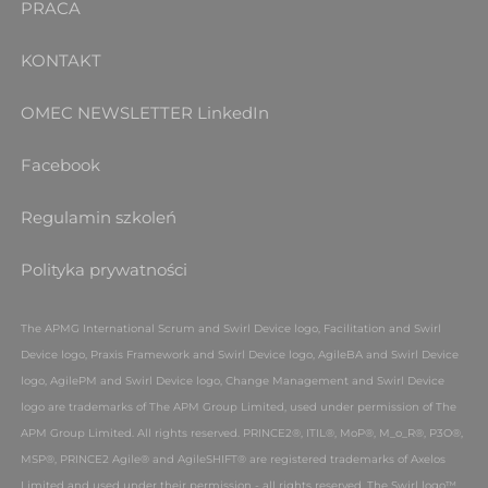
PRACA
KONTAKT
OMEC NEWSLETTER
LinkedIn
Facebook
Regulamin szkoleń
Polityka prywatności
The APMG International Scrum and Swirl Device logo, Facilitation and Swirl
Device logo, Praxis Framework and Swirl Device logo, AgileBA and Swirl Device
logo, AgilePM and Swirl Device logo, Change Management and Swirl Device
logo are trademarks of The APM Group Limited, used under permission of The
APM Group Limited. All rights reserved.
PRINCE2®, ITIL®, MoP®, M_o_R®, P3O®,
MSP®, PRINCE2 Agile® and AgileSHIFT® are registered trademarks of Axelos
Limited and used under their permission - all rights reserved. The Swirl logo™