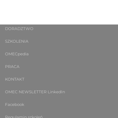
DORADZTWO
SZKOLENIA
OMECpedia
PRACA
KONTAKT
OMEC NEWSLETTER
LinkedIn
Facebook
Regulamin szkoleń