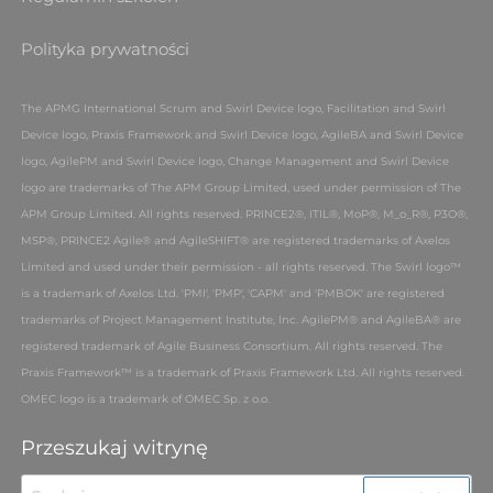
Polityka prywatności
The APMG International Scrum and Swirl Device logo, Facilitation and Swirl
Device logo, Praxis Framework and Swirl Device logo, AgileBA and Swirl Device
logo, AgilePM and Swirl Device logo, Change Management and Swirl Device
logo are trademarks of The APM Group Limited, used under permission of The
APM Group Limited. All rights reserved.
PRINCE2®, ITIL®, MoP®, M_o_R®, P3O®,
MSP®, PRINCE2 Agile® and AgileSHIFT® are registered trademarks of Axelos
Limited and used under their permission - all rights reserved. The Swirl logo™
is a trademark of Axelos Ltd. 'PMI', 'PMP', 'CAPM' and 'PMBOK' are registered
trademarks of Project Management Institute, Inc.
AgilePM® and AgileBA® are
registered trademark of Agile Business Consortium. All rights reserved. The
Praxis Framework™ is a trademark of Praxis Framework Ltd. All rights reserved.
OMEC logo is a trademark of OMEC Sp. z o.o.
Przeszukaj witrynę