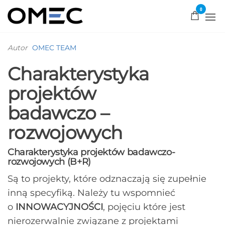
0
OMEC
Rozwiązujemy
problemy!
Autor
OMEC TEAM
Charakterystyka
projektów
badawczo –
rozwojowych
Charakterystyka projektów badawczo-
rozwojowych (B+R)
Są to projekty, które odznaczają się zupełnie
inną specyfiką. Należy tu wspomnieć
o
INNOWACYJNOŚCI
, pojęciu które jest
nierozerwalnie związane z projektami