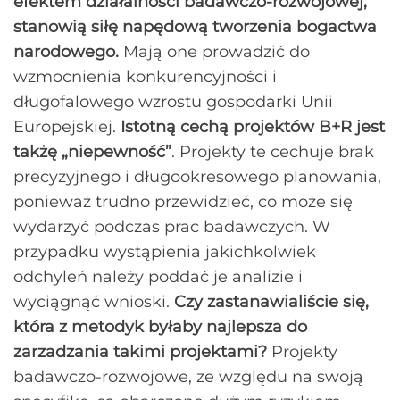
efektem działalności badawczo-rozwojowej,
stanowią siłę napędową tworzenia bogactwa
narodowego.
Mają one prowadzić do
wzmocnienia konkurencyjności i
długofalowego wzrostu gospodarki Unii
Europejskiej.
Istotną cechą projektów B+R jest
takżę „niepewność”
. Projekty te cechuje brak
precyzyjnego i długookresowego planowania,
ponieważ trudno przewidzieć, co może się
wydarzyć podczas prac badawczych. W
przypadku wystąpienia jakichkolwiek
odchyleń należy poddać je analizie i
wyciągnąć wnioski.
Czy zastanawialiście się,
która z metodyk byłaby najlepsza do
zarzadzania takimi projektami?
Projekty
badawczo-rozwojowe, ze względu na swoją