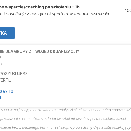
ne wsparcie/coaching po szkoleniu - 1h
40
e konsultacje z naszym ekspertem w temacie szkolenia
YKA
E DLA GRUPY Z TWOJEJ ORGANIZACJI?
?
?
 POSZUKUJESZ
FERTĘ
0 68 10
L
 w cenie są już ujęte drukowane materiały szkoleniowe oraz catering podczas szk
 przekazanie uczestnikom materiałów szkoleniowych w postaci elektronicznej.
zkolenie bez wskazanego terminu realizacji, wprowadzimy Cię na listę oczekujący