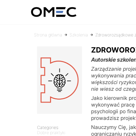
OMEC
Rozwiązujemy
problemy!
Strona główna
Szkolenia
Zdroworozsądkowe z
ZDROWOROZ
Autorskie szkol
Zarządzanie proje
wykonywania prac
większości ryzyko
nie wiesz od czego
Jako kierownik pr
wykonywać pracę w
psychologii po fin
prowadzisz projek
Nauczymy Cię, jak
Categories:
Dobre praktyki
ograniczaniu ryzy