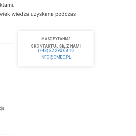
ktami.
kolwiek wiedza uzyskana podczas
MASZ PYTANIA?
SKONTAKTUJ SIĘ Z NAMI
(+48) 22 290 68 10
INFO@OMEC.PL
cją