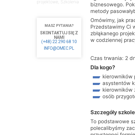
projektowe
,
Szkolenia
biznesowego. Pokaż
metody pasowałyby
Omówimy, jak prac
MASZ PYTANIA?
Przedstawimy Ci w
SKONTAKTUJ SIĘ Z
zbłąkanego projek
NAMI
w codziennej prac
(+48) 22 290 68 10
INFO@OMEC.PL
Czas trwania: 2 dn
Dla kogo?
kierowników 
asystentów k
kierowników 
osób przygot
Szczegóły szkole
To podstawowe szk
polecalibyśmy zac
przystępnej formie