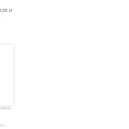
0,00
zł
olenia.
ch i