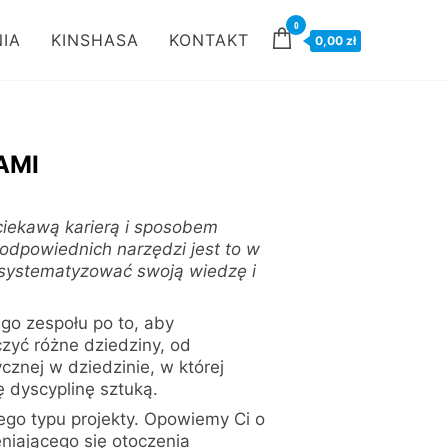
0
IA
KINSHASA
KONTAKT
0,00 zł
AMI
ciekawą karierą i sposobem
dpowiednich narzędzi jest to w
 usystematyzować swoją wiedzę i
ego zespołu po to, aby
zyć różne dziedziny, od
cznej w dziedzinie, w której
ę dyscyplinę sztuką.
go typu projekty. Opowiemy Ci o
niającego się otoczenia