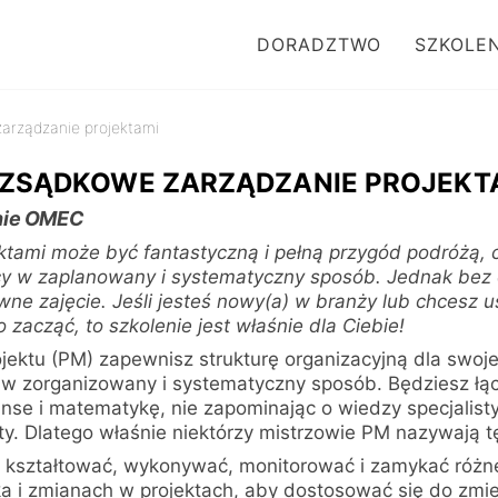
DORADZTWO
SZKOLEN
arządzanie projektami
SĄDKOWE ZARZĄDZANIE PROJEKT
enie OMEC
ktami może być fantastyczną i pełną przygód podróżą, 
y w zaplanowany i systematyczny sposób. Jednak bez o
wne zajęcie. Jeśli jesteś nowy(a) w branży lub chcesz
 zacząć, to szkolenie jest właśnie dla Ciebie!
ojektu (PM) zapewnisz strukturę organizacyjną dla swoj
 zorganizowany i systematyczny sposób. Będziesz łąc
anse i matematykę, nie zapominając o wiedzy specjalisty
ty. Dlatego właśnie niektórzy mistrzowie PM nazywają t
 kształtować, wykonywać, monitorować i zamykać różne
ka i zmianach w projektach, aby dostosować się do zmie