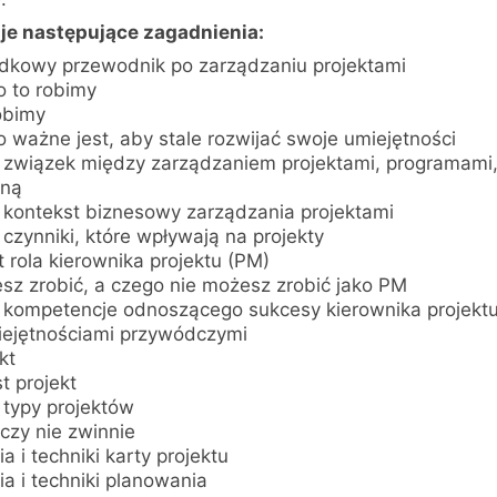
je następujące zagadnienia:
kowy przewodnik po zarządzaniu projektami
o to robimy
obimy
 ważne jest, aby stale rozwijać swoje umiejętności
t związek między zarządzaniem projektami, programami, 
jną
t kontekst biznesowy zarządzania projektami
 czynniki, które wpływają na projekty
t rola kierownika projektu (PM)
sz zrobić, a czego nie możesz zrobić jako PM
ą kompetencje odnoszącego sukcesy kierownika projekt
iejętnościami przywódczymi
kt
st projekt
 typy projektów
czy nie zwinnie
a i techniki karty projektu
a i techniki planowania