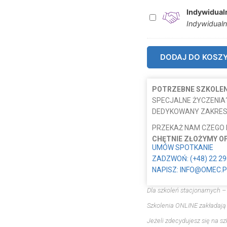
Indywidual
I
Indywidualn
n
d
y
DODAJ DO KOSZ
w
i
d
POTRZEBNE SZKOLENI
u
SPECJALNE ŻYCZENIA
a
DEDYKOWANY ZAKRES
l
PRZEKAŻ NAM CZEGO
n
CHĘTNIE ZŁOŻYMY O
e
UMÓW SPOTKANIE
w
ZADZWOŃ: (+48) 22 29
s
NAPISZ: INFO@OMEC.P
p
Dla szkoleń stacjonarnych –
a
r
Szkolenia ONLINE zakładają
c
Jeżeli zdecydujesz się na s