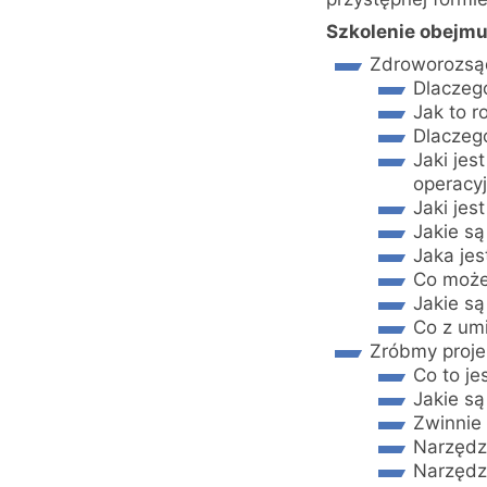
Szkolenie obejmu
Zdroworozsąd
Dlaczeg
Jak to r
Dlaczego
Jaki jes
operacy
Jaki jes
Jakie są
Jaka jes
Co może
Jakie s
Co z um
Zróbmy proje
Co to je
Jakie są
Zwinnie 
Narzędzi
Narzędzi