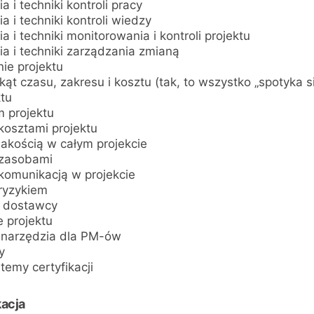
a i techniki kontroli pracy
a i techniki kontroli wiedzy
a i techniki monitorowania i kontroli projektu
a i techniki zarządzania zmianą
ie projektu
kąt czasu, zakresu i kosztu (tak, to wszystko „spotyka s
ktu
 projektu
kosztami projektu
jakością w całym projekcie
 zasobami
komunikacją w projekcie
ryzykiem
i dostawcy
e projektu
narzędzia dla PM-ów
y
temy certyfikacji
kacja