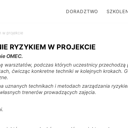
DORADZTWO
SZKOLEN
m w projekcie
IE RYZYKIEM W PROJEKCIE
nie OMEC.
ę warsztatów, podczas których uczestnicy przechodzą 
tach, ćwicząc konkretne techniki w kolejnych krokach. 
zne.
na uznanych technikach i metodach zarządzania ryzykie
własnych trenerów prowadzących zajęcia.
i.