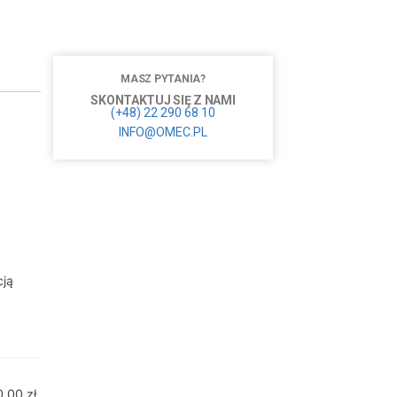
MASZ PYTANIA?
SKONTAKTUJ SIĘ Z NAMI
(+48) 22 290 68 10
INFO@OMEC.PL
cją
0,00
zł