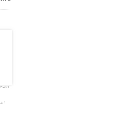
olenia.
ch i