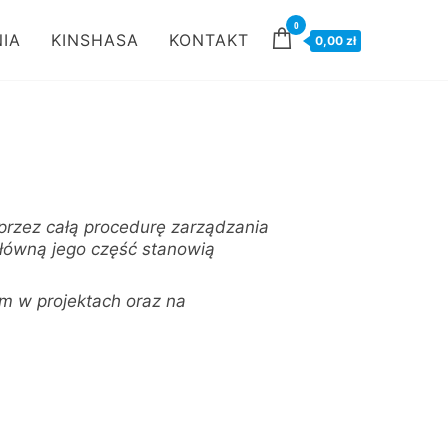
0
IA
KINSHASA
KONTAKT
0,00 zł
przez całą procedurę zarządzania
Główną jego część stanowią
m w projektach oraz na