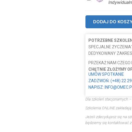
Indywidualn
n
d
y
DODAJ DO KOSZ
w
i
d
POTRZEBNE SZKOLENI
u
SPECJALNE ŻYCZENIA
a
DEDYKOWANY ZAKRES
l
PRZEKAŻ NAM CZEGO
n
CHĘTNIE ZŁOŻYMY O
e
UMÓW SPOTKANIE
w
ZADZWOŃ: (+48) 22 29
s
NAPISZ: INFO@OMEC.P
p
Dla szkoleń stacjonarnych –
a
r
Szkolenia ONLINE zakładają
c
Jeżeli zdecydujesz się na s
i
będziemy się kontaktować z 
e