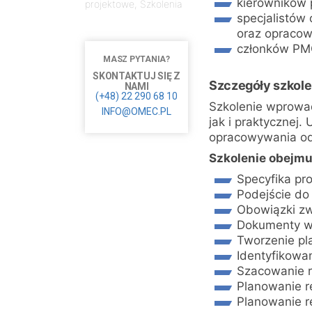
kierowników 
projektowe
,
Szkolenia
specjalistów 
oraz opracow
członków P
MASZ PYTANIA?
SKONTAKTUJ SIĘ Z
Szczegóły szkole
NAMI
(+48) 22 290 68 10
Szkolenie wprowad
INFO@OMEC.PL
jak i praktycznej.
opracowywania od
Szkolenie obejmu
Specyfika pr
Podejście do
Obowiązki zw
Dokumenty ws
Tworzenie pl
Identyfikowan
Szacowanie r
Planowanie re
Planowanie r