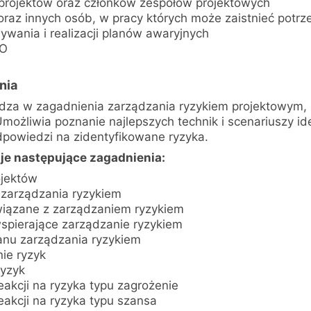
projektów oraz członków zespołów projektowych
oraz innych osób, w pracy których może zaistnieć potrzeb
ywania i realizacji planów awaryjnych
MO
nia
za w zagadnienia zarządzania ryzykiem projektowym, 
 Umożliwia poznanie najlepszych technik i scenariuszy iden
powiedzi na zidentyfikowane ryzyka.
je następujące zagadnienia:
ojektów
 zarządzania ryzykiem
iązane z zarządzaniem ryzykiem
pierające zarządzanie ryzykiem
anu zarządzania ryzykiem
ie ryzyk
yzyk
akcji na ryzyka typu zagrożenie
eakcji na ryzyka typu szansa