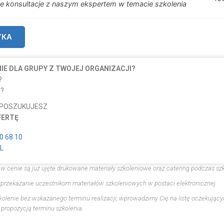
e konsultacje z naszym ekspertem w temacie szkolenia
YKA
E DLA GRUPY Z TWOJEJ ORGANIZACJI?
?
?
 POSZUKUJESZ
FERTĘ
0 68 10
L
 w cenie są już ujęte drukowane materiały szkoleniowe oraz catering podczas szk
 przekazanie uczestnikom materiałów szkoleniowych w postaci elektronicznej.
zkolenie bez wskazanego terminu realizacji, wprowadzimy Cię na listę oczekujący
propozycją terminu szkolenia.