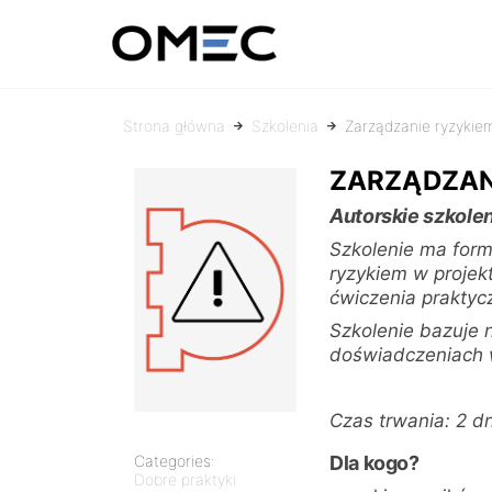
OMEC
Rozwiązujemy
problemy!
Strona główna
Szkolenia
Zarządzanie ryzykie
ZARZĄDZAN
Autorskie szkole
Szkolenie ma form
ryzykiem w projek
ćwiczenia praktyc
Szkolenie bazuje 
doświadczeniach 
Czas trwania: 2 dn
Categories:
Dla kogo?
Dobre praktyki