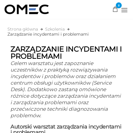
0
OMEC
Rozwiązujemy
problemy!
Strona główna
Szkolenia
Zarządzanie incydentami i problemami
ZARZĄDZANIE INCYDENTAMI I
PROBLEMAMI
Celem warsztatu jest zapoznanie
uczestników z praktyką rozwiązywania
incydentów i problemów oraz działaniem
centrum obsługi użytkowników (Service
Desk). Dodatkowo zastaną omówione
różnice dotyczące zarządzania incydentami
i zarządzania problemami oraz
przećwiczone techniki diagnozowania
problemów.
Autorski warsztat zarządzania incydentami
i problemami