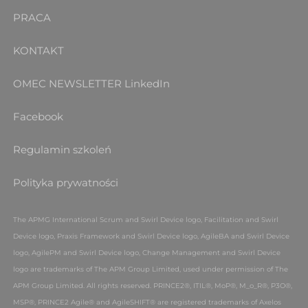
PRACA
KONTAKT
OMEC NEWSLETTER
LinkedIn
Facebook
Regulamin szkoleń
Polityka prywatności
The APMG International Scrum and Swirl Device logo, Facilitation and Swirl
Device logo, Praxis Framework and Swirl Device logo, AgileBA and Swirl Device
logo, AgilePM and Swirl Device logo, Change Management and Swirl Device
logo are trademarks of The APM Group Limited, used under permission of The
APM Group Limited. All rights reserved.
PRINCE2®, ITIL®, MoP®, M_o_R®, P3O®,
MSP®, PRINCE2 Agile® and AgileSHIFT® are registered trademarks of Axelos