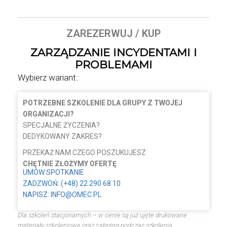
ZAREZERWUJ / KUP
ZARZĄDZANIE INCYDENTAMI I
PROBLEMAMI
Wybierz wariant:
POTRZEBNE SZKOLENIE DLA GRUPY Z TWOJEJ
ORGANIZACJI?
SPECJALNE ŻYCZENIA?
DEDYKOWANY ZAKRES?
PRZEKAŻ NAM CZEGO POSZUKUJESZ
CHĘTNIE ZŁOŻYMY OFERTĘ
UMÓW SPOTKANIE
ZADZWOŃ: (+48) 22 290 68 10
NAPISZ: INFO@OMEC.PL
Dla szkoleń stacjonarnych – w cenie są już ujęte drukowane
materiały szkoleniowe oraz catering podczas szkolenia.