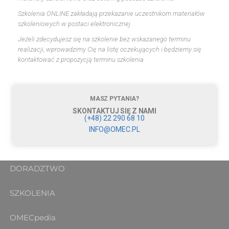
Szkolenia ONLINE zakładają przekazanie uczestnikom materiałów
szkoleniowych w postaci elektronicznej.
Jeżeli zdecydujesz się na szkolenie bez wskazanego terminu
realizacji, wprowadzimy Cię na listę oczekujących i będziemy się
kontaktować z propozycją terminu szkolenia.
MASZ PYTANIA?
SKONTAKTUJ SIĘ Z NAMI
(+48) 22 290 68 10
INFO@OMEC.PL
DORADZTWO
SZKOLENIA
OMECpedia