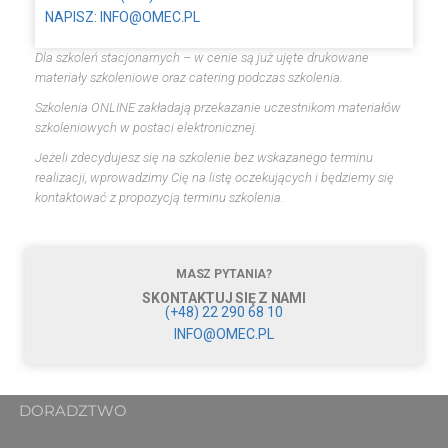
NAPISZ: INFO@OMEC.PL
Dla szkoleń stacjonarnych – w cenie są już ujęte drukowane
materiały szkoleniowe oraz catering podczas szkolenia.
Szkolenia ONLINE zakładają przekazanie uczestnikom materiałów
szkoleniowych w postaci elektronicznej.
Jeżeli zdecydujesz się na szkolenie bez wskazanego terminu
realizacji, wprowadzimy Cię na listę oczekujących i będziemy się
kontaktować z propozycją terminu szkolenia.
MASZ PYTANIA?
SKONTAKTUJ SIĘ Z NAMI
(+48) 22 290 68 10
INFO@OMEC.PL
DORADZTWO